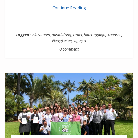
“Erstmals spanische Hotelf
Continue Reading
Tagged :
Aktivitäten
,
Ausblidung
,
Hotel
,
hotel Tigaiga
,
Kanaren
,
Neuigkeiten
,
Tigaiga
0 comment