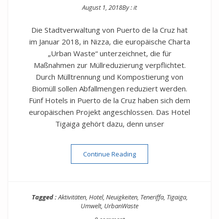
August 1, 2018
By :
it
Posted on
Die Stadtverwaltung von Puerto de la Cruz hat
im Januar 2018, in Nizza, die europäische Charta
„Urban Waste“ unterzeichnet, die für
Maßnahmen zur Müllreduzierung verpflichtet.
Durch Mülltrennung und Kompostierung von
Biomüll sollen Abfallmengen reduziert werden.
Fünf Hotels in Puerto de la Cruz haben sich dem
europäischen Projekt angeschlossen. Das Hotel
Tigaiga gehört dazu, denn unser
“Tigaiga arbeitet weiter am P
Continue Reading
Tagged :
Aktivitäten
,
Hotel
,
Neuigkeiten
,
Teneriffa
,
Tigaiga
,
Umwelt
,
UrbanWaste