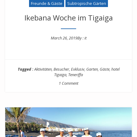
Freunde & Gäste
Subtropische Gärten
Ikebana Woche im Tigaiga
March 26, 2019
By :
it
Posted on
Tagged :
Aktivitäten
,
Besucher
,
Exklusiv
,
Garten
,
Gäste
,
hotel
Tigaiga
,
Teneriffa
1 Comment