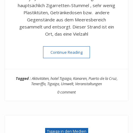
hauptsächlich Zigarretten-Stummel , sehr wenig
Plastiktüten, Getränkedosen bzw. andere
Gegenstände aus dem Meeresbereich
gesammelt und entsorgt. Dieser Strand ist ein
Ort, das eine Vielzahl
“Strandsäuberung in Puerto 
Continue Reading
Tagged :
Aktivitäten
,
hotel Tigaiga
,
Kanaren
,
Puerto de la Cruz
,
Teneriffa
,
Tigaiga
,
Umwelt
,
Veranstaltungen
0 comment
Tigaiga in den Medien