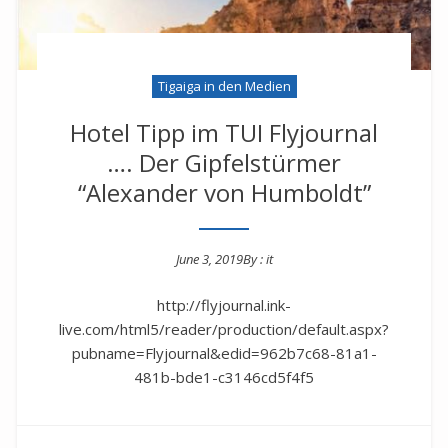
Tigaiga in den Medien
Hotel Tipp im TUI Flyjournal
…. Der Gipfelstürmer
“Alexander von Humboldt”
June 3, 2019
By :
it
Posted on
http://flyjournal.ink-
live.com/html5/reader/production/default.aspx?
pubname=Flyjournal&edid=962b7c68-81a1-
481b-bde1-c3146cd5f4f5