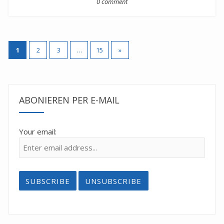
0 comment
Posts
1
2
3
…
15
»
pagination
ABONIEREN PER E-MAIL
Your email: