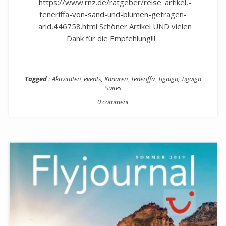
https://www.rnz.de/ratgeber/reise_artikel,-
teneriffa-von-sand-und-blumen-getragen-
_arid,446758.html Schöner Artikel UND vielen
Dank für die Empfehlung!!!
Tagged :
Aktivitäten
,
events
,
Kanaren
,
Teneriffa
,
Tigaiga
,
Tigaiga
Suites
0 comment