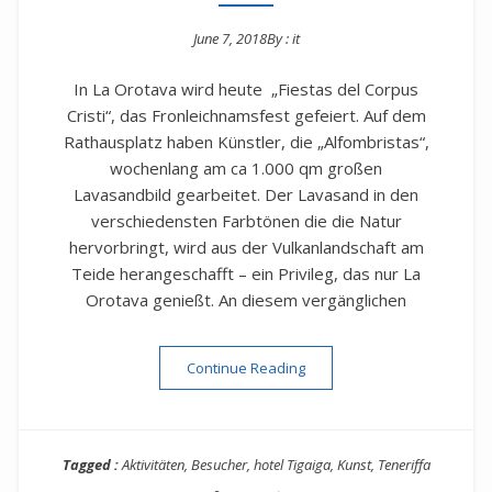
June 7, 2018
By :
it
Posted on
In La Orotava wird heute „Fiestas del Corpus
Cristi“, das Fronleichnamsfest gefeiert. Auf dem
Rathausplatz haben Künstler, die „Alfombristas“,
wochenlang am ca 1.000 qm großen
Lavasandbild gearbeitet. Der Lavasand in den
verschiedensten Farbtönen die die Natur
hervorbringt, wird aus der Vulkanlandschaft am
Teide herangeschafft – ein Privileg, das nur La
Orotava genießt. An diesem vergänglichen
“Heute wird in Orotava Corpu
Continue Reading
Tagged :
Aktivitäten
,
Besucher
,
hotel Tigaiga
,
Kunst
,
Teneriffa